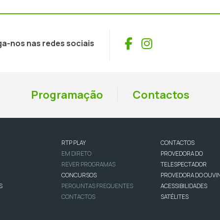
Facebook
Instagram
ga-nos nas redes sociais
Programação
Contactos
RTP PLAY
CONTACTOS
EM DIRETO
PROVEDORA DO
REVER PROGRAMAS
TELESPECTADOR
CONCURSOS
PROVEDORA DO OUVI
S
PERGUNTAS FREQUENTES
ACESSIBILIDADES
CONTACTOS
SATÉLITES