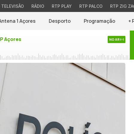
TELEVISÃO
RÁDIO
RTP PLAY
RTP PALCO
RTP ZIG ZA
Antena 1 Açores
Desporto
Programação
+ 
TP Açores
NO AR