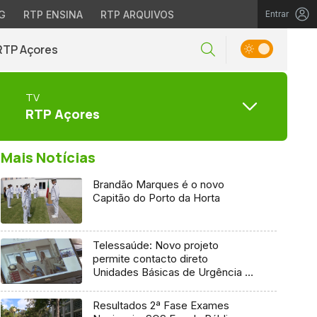
G
RTP ENSINA
RTP ARQUIVOS
Entrar
RTP Açores
TV
RTP Açores
Mais Notícias
Brandão Marques é o novo
Capitão do Porto da Horta
Telessaúde: Novo projeto
permite contacto direto
Unidades Básicas de Urgência e
médico regulador
Resultados 2ª Fase Exames