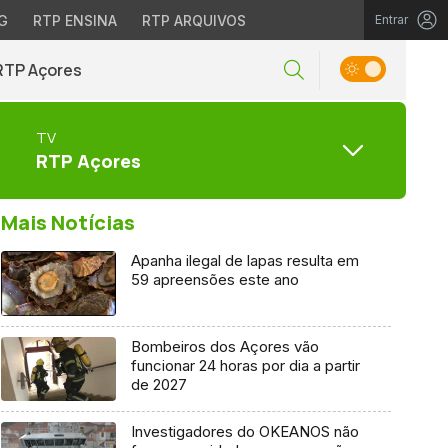
G
RTP ENSINA
RTP ARQUIVOS
Entrar
RTP Açores
TV
RTP Açores
Mais Notícias
Apanha ilegal de lapas resulta em
59 apreensões este ano
Bombeiros dos Açores vão
funcionar 24 horas por dia a partir
de 2027
Investigadores do OKEANOS não