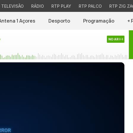
TELEVISÃO
RÁDIO
RTP PLAY
RTP PALCO
RTP ZIG ZA
Antena 1 Açores
Desporto
Programação
+ 
o
NO AR
RROR