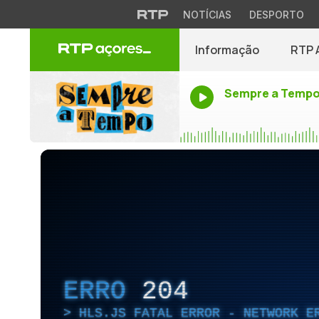
NOTÍCIAS
DESPORTO
Informação
RTP 
Sempre a Temp
ERRO
204
HLS.JS FATAL ERROR - NETWORK E