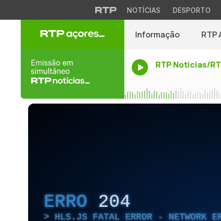
NOTÍCIAS
DESPORTO
Informação
RTP 
RTP Noticias/R
ERRO
204
HLS.JS FATAL ERROR - NETWORK E