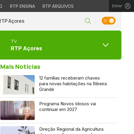
G
RTP ENSINA
RTP ARQUIVOS
Entrar
RTP Açores
TV
RTP Açores
Mais Notícias
12 famílias receberam chaves
para novas habitações na Ribeira
Grande
Programa Novos Idosos vai
continuar em 2027
Direção Regional da Agricultura