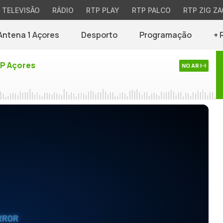
TELEVISÃO
RÁDIO
RTP PLAY
RTP PALCO
RTP ZIG ZA
Antena 1 Açores
Desporto
Programação
+ 
TP Açores
NO AR
RROR