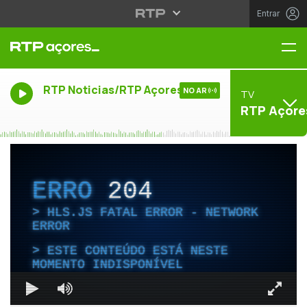
Entrar
Me
RTP Noticias/RTP Açores
NO AR
TV
RTP Açore
ERRO
204
HLS.JS FATAL ERROR - NETWORK
ERROR
ESTE CONTEÚDO ESTÁ NESTE
MOMENTO INDISPONÍVEL