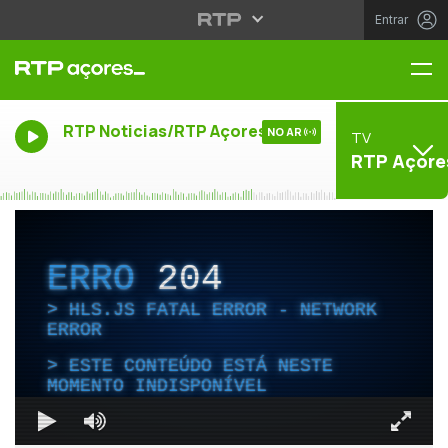
Entrar
Me
RTP Noticias/RTP Açores
NO AR
TV
RTP Açore
ERRO
204
HLS.JS FATAL ERROR - NETWORK
ERROR
ESTE CONTEÚDO ESTÁ NESTE
MOMENTO INDISPONÍVEL