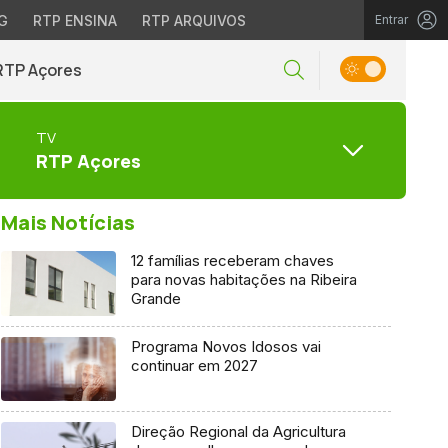
G
RTP ENSINA
RTP ARQUIVOS
Entrar
RTP Açores
TV
RTP Açores
Mais Notícias
12 famílias receberam chaves
para novas habitações na Ribeira
Grande
Programa Novos Idosos vai
continuar em 2027
Direção Regional da Agricultura