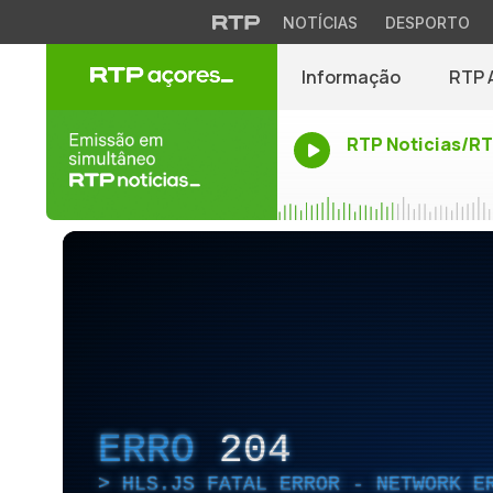
NOTÍCIAS
DESPORTO
Informação
RTP 
RTP Noticias/R
ERRO
204
HLS.JS FATAL ERROR - NETWORK E