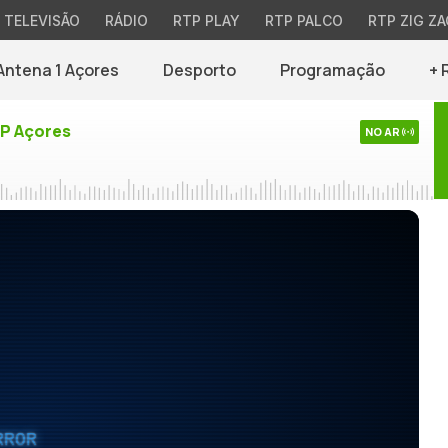
TELEVISÃO
RÁDIO
RTP PLAY
RTP PALCO
RTP ZIG ZA
Antena 1 Açores
Desporto
Programação
+ 
TP Açores
NO AR
RROR