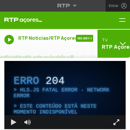
Entrar
Me
RTP Noticias/RTP Açores
NO AR
TV
RTP Açore
ERRO
204
HLS.JS FATAL ERROR - NETWORK
ERROR
ESTE CONTEÚDO ESTÁ NESTE
MOMENTO INDISPONÍVEL