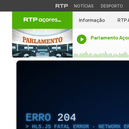
NOTÍCIAS
DESPORTO
Informação
RTP 
Parlamento Aço
ERRO
204
HLS.JS FATAL ERROR - NETWORK E