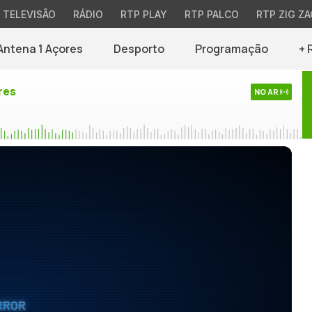
TELEVISÃO
RÁDIO
RTP PLAY
RTP PALCO
RTP ZIG ZA
Antena 1 Açores
Desporto
Programação
+ 
res
NO AR
RROR