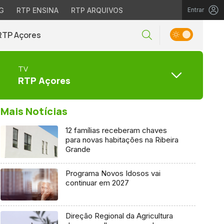
G
RTP ENSINA
RTP ARQUIVOS
Entrar
RTP Açores
TV
RTP Açores
Mais Notícias
12 famílias receberam chaves
para novas habitações na Ribeira
Grande
Programa Novos Idosos vai
continuar em 2027
Direção Regional da Agricultura