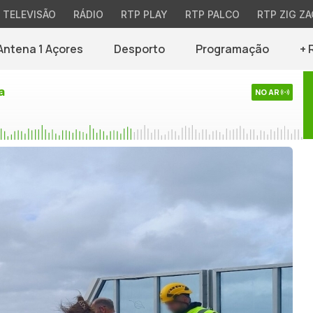
TELEVISÃO
RÁDIO
RTP PLAY
RTP PALCO
RTP ZIG ZA
Antena 1 Açores
Desporto
Programação
+ 
a
NO AR