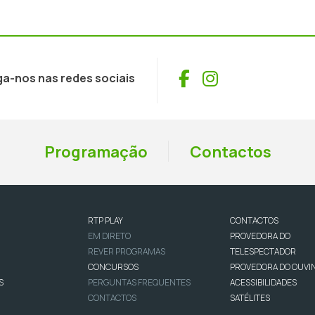
Facebook
Instagram
ga-nos nas redes sociais
Programação
Contactos
RTP PLAY
CONTACTOS
EM DIRETO
PROVEDORA DO
REVER PROGRAMAS
TELESPECTADOR
CONCURSOS
PROVEDORA DO OUVI
S
PERGUNTAS FREQUENTES
ACESSIBILIDADES
CONTACTOS
SATÉLITES