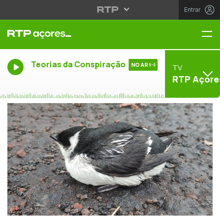
Entrar
Me
Teorias da Conspiração
NO AR
TV
RTP Açore