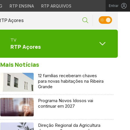
G
RTP ENSINA
RTP ARQUIVOS
Entrar
RTP Açores
TV
RTP Açores
Mais Notícias
12 famílias receberam chaves
para novas habitações na Ribeira
Grande
Programa Novos Idosos vai
continuar em 2027
Direção Regional da Agricultura