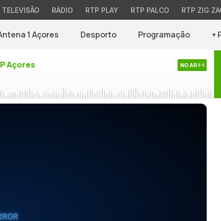
TELEVISÃO
RÁDIO
RTP PLAY
RTP PALCO
RTP ZIG ZA
Antena 1 Açores
Desporto
Programação
+ 
TP Açores
NO AR
RROR