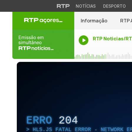
NOTÍCIAS
DESPORTO
Informação
RTP 
RTP Noticias/R
ERRO
204
HLS.JS FATAL ERROR - NETWORK E