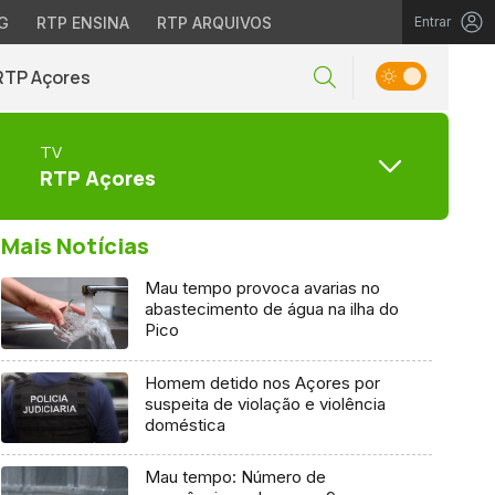
G
RTP ENSINA
RTP ARQUIVOS
Entrar
RTP Açores
TV
RTP Açores
Mais Notícias
Mau tempo provoca avarias no
abastecimento de água na ilha do
Pico
Homem detido nos Açores por
suspeita de violação e violência
doméstica
Mau tempo: Número de