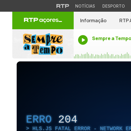
NOTÍCIAS
DESPORTO
Informação
RTP 
Sempre a Temp
ERRO
204
HLS.JS FATAL ERROR - NETWORK E