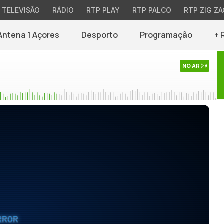
TELEVISÃO
RÁDIO
RTP PLAY
RTP PALCO
RTP ZIG ZA
Antena 1 Açores
Desporto
Programação
+ 
o
NO AR
RROR