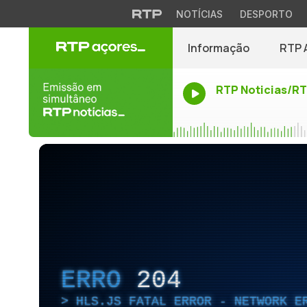
NOTÍCIAS
DESPORTO
Informação
RTP 
RTP Noticias/R
ERRO
204
HLS.JS FATAL ERROR - NETWORK E