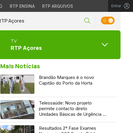
G
RTP ENSINA
RTP ARQUIVOS
Entrar
RTP Açores
TV
RTP Açores
Mais Notícias
Brandão Marques é o novo
Capitão do Porto da Horta
Telessaúde: Novo projeto
permite contacto direto
Unidades Básicas de Urgência e
médico regulador
Resultados 2ª Fase Exames