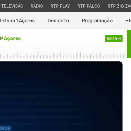
TELEVISÃO
RÁDIO
RTP PLAY
RTP PALCO
RTP ZIG ZA
Antena 1 Açores
Desporto
Programação
+ 
TP Açores
NO AR
RROR