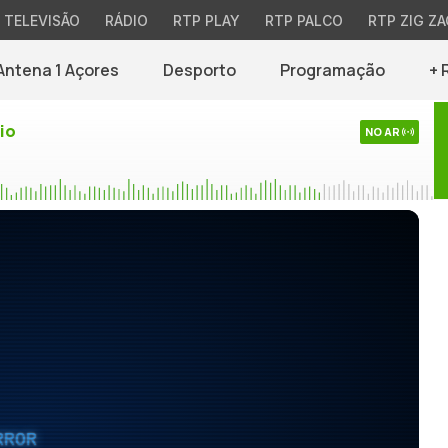
TELEVISÃO
RÁDIO
RTP PLAY
RTP PALCO
RTP ZIG ZA
Antena 1 Açores
Desporto
Programação
+ 
io
NO AR
RROR