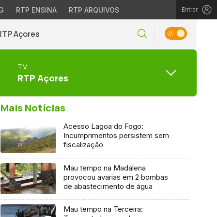
G
RTP ENSINA
RTP ARQUIVOS
Entrar
RTP Açores
TV
RTP Açores
Mais Notícias
Acesso Lagoa do Fogo:
Incumprimentos persistem sem
fiscalização
Mau tempo na Madalena
provocou avarias em 2 bombas
de abastecimento de água
Mau tempo na Terceira: