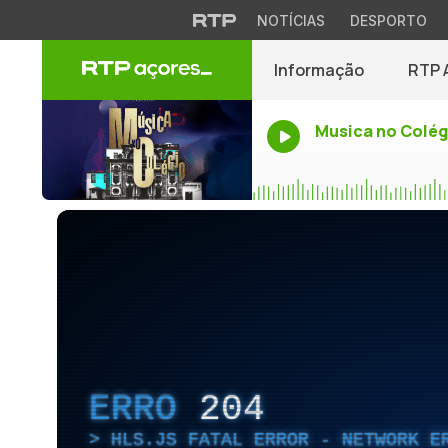
NOTÍCIAS
DESPORTO
Informação
RTP 
Musica no Colég
ERRO
204
HLS.JS FATAL ERROR - NETWORK E