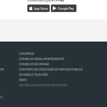
Instale a aplicação
RTP Play
A EMPRESA
CONSELHO GERAL INDEPENDENTE
CONSELHO DE OPINIÃO
NTE
CONTRATO DE CONCESSÃO DO SERVIÇO PÚBLICO
DE RÁDIO E TELEVISÃO
RGPD
GESTÃO DAS DEFINIÇÕES DE COOKIES
026