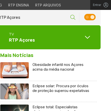
G
RTP ENSINA
RTP ARQUIVOS
Entrar
RTP Açores
TV
RTP Açores
Mais Notícias
Obesidade infantil nos Açores
acima da média nacional
Eclipse solar: Procura por óculos
de proteção superou expetativas
Eclipse total: Especialistas