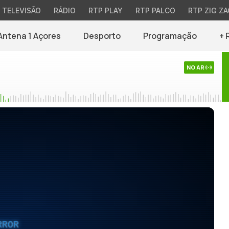
TELEVISÃO
RÁDIO
RTP PLAY
RTP PALCO
RTP ZIG ZA
Antena 1 Açores
Desporto
Programação
+ 
NO AR
RROR