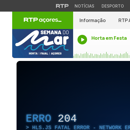
NOTÍCIAS
DESPORTO
Informação
RTP 
Horta em Festa
ERRO
204
HLS.JS FATAL ERROR - NETWORK E