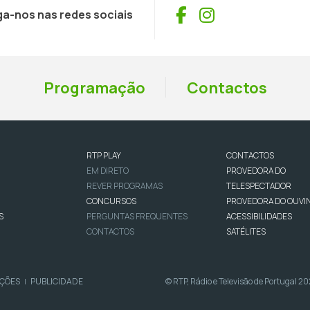
Facebook
Instagram
ga-nos nas redes sociais
Programação
Contactos
RTP PLAY
CONTACTOS
EM DIRETO
PROVEDORA DO
REVER PROGRAMAS
TELESPECTADOR
CONCURSOS
PROVEDORA DO OUVI
S
PERGUNTAS FREQUENTES
ACESSIBILIDADES
CONTACTOS
SATÉLITES
IÇÕES
PUBLICIDADE
© RTP, Rádio e Televisão de Portugal 2
|