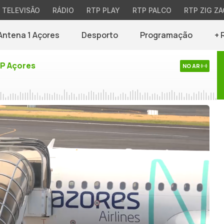
TELEVISÃO
RÁDIO
RTP PLAY
RTP PALCO
RTP ZIG ZA
Antena 1 Açores
Desporto
Programação
+ 
TP Açores
NO AR