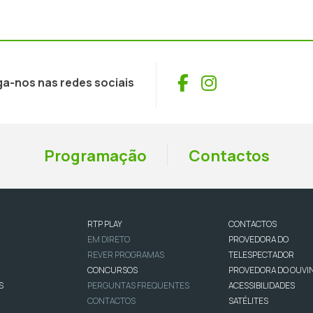
Facebook
Instagram
ga-nos nas redes sociais
Programação
Contactos
RTP PLAY
CONTACTOS
EM DIRETO
PROVEDORA DO
REVER PROGRAMAS
TELESPECTADOR
CONCURSOS
PROVEDORA DO OUVI
S
PERGUNTAS FREQUENTES
ACESSIBILIDADES
CONTACTOS
SATÉLITES