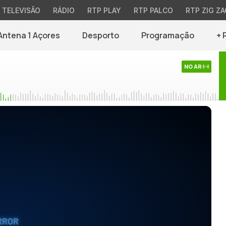
TELEVISÃO
RÁDIO
RTP PLAY
RTP PALCO
RTP ZIG ZA
Antena 1 Açores
Desporto
Programação
+ 
NO AR
RROR