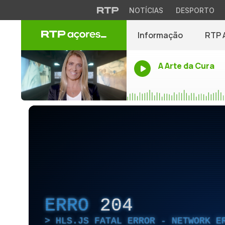
NOTÍCIAS
DESPORTO
Informação
RTP 
A Arte da Cura
ERRO
204
HLS.JS FATAL ERROR - NETWORK E