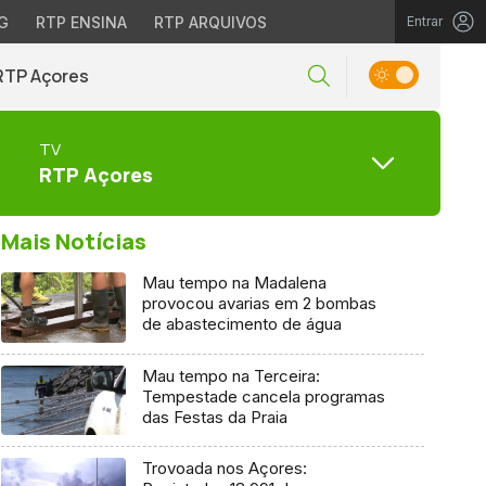
G
RTP ENSINA
RTP ARQUIVOS
Entrar
RTP Açores
TV
RTP Açores
Mais Notícias
Mau tempo na Madalena
provocou avarias em 2 bombas
de abastecimento de água
Mau tempo na Terceira:
Tempestade cancela programas
das Festas da Praia
Trovoada nos Açores: