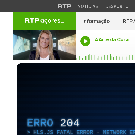
NOTÍCIAS
DESPORTO
Informação
RTP 
A Arte da Cura
ERRO
204
HLS.JS FATAL ERROR - NETWORK E