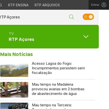
G
RTP ENSINA
RTP ARQUIVOS
Entrar
RTP Açores
TV
RTP Açores
Mais Notícias
Acesso Lagoa do Fogo:
Incumprimentos persistem sem
fiscalização
Mau tempo na Madalena
provocou avarias em 2 bombas
de abastecimento de água
Mau tempo na Terceira: