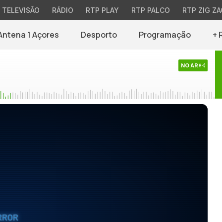
TELEVISÃO
RÁDIO
RTP PLAY
RTP PALCO
RTP ZIG ZA
Antena 1 Açores
Desporto
Programação
+ 
NO AR
RROR