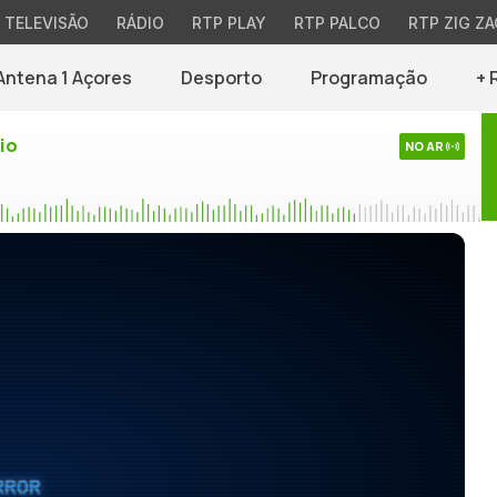
TELEVISÃO
RÁDIO
RTP PLAY
RTP PALCO
RTP ZIG ZA
Antena 1 Açores
Desporto
Programação
+ 
io
NO AR
RROR