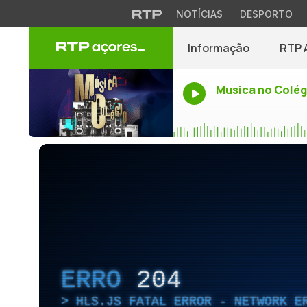
NOTÍCIAS
DESPORTO
Informação
RTP 
Musica no Colég
ERRO
204
HLS.JS FATAL ERROR - NETWORK E