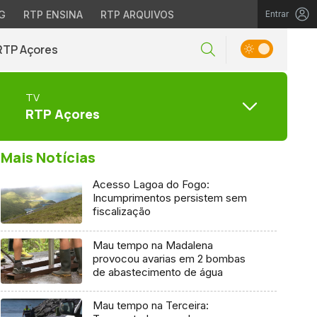
G
RTP ENSINA
RTP ARQUIVOS
Entrar
RTP Açores
TV
RTP Açores
Mais Notícias
Acesso Lagoa do Fogo:
Incumprimentos persistem sem
fiscalização
Mau tempo na Madalena
provocou avarias em 2 bombas
de abastecimento de água
Mau tempo na Terceira: