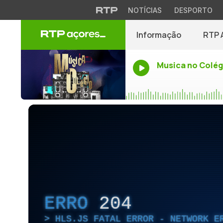
NOTÍCIAS
DESPORTO
Informação
RTP 
Musica no Colég
ERRO
204
HLS.JS FATAL ERROR - NETWORK E