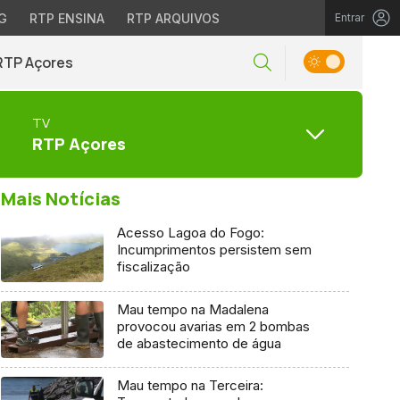
G
RTP ENSINA
RTP ARQUIVOS
Entrar
RTP Açores
TV
RTP Açores
Mais Notícias
Acesso Lagoa do Fogo:
Incumprimentos persistem sem
fiscalização
Mau tempo na Madalena
provocou avarias em 2 bombas
de abastecimento de água
Mau tempo na Terceira: