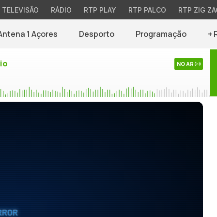
TELEVISÃO
RÁDIO
RTP PLAY
RTP PALCO
RTP ZIG ZA
Antena 1 Açores
Desporto
Programação
+ 
io
NO AR
RROR