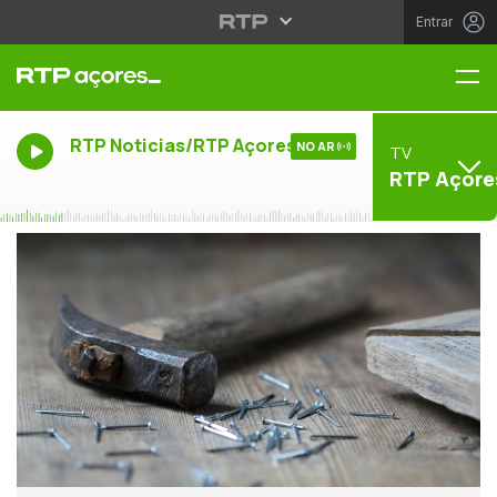
Entrar
Me
RTP Noticias/RTP Açores
NO AR
TV
RTP Açore