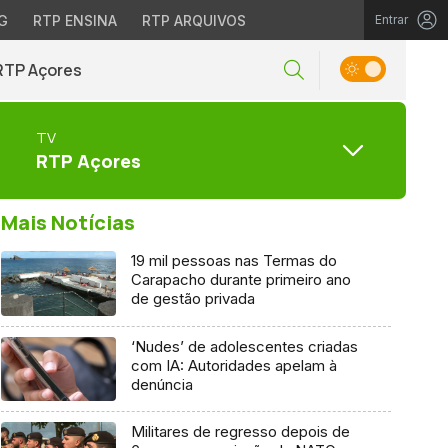
G
RTP ENSINA
RTP ARQUIVOS
Entrar
RTP Açores
TV
RTP Açores
Mais Notícias
19 mil pessoas nas Termas do
Carapacho durante primeiro ano
de gestão privada
‘Nudes’ de adolescentes criadas
com IA: Autoridades apelam à
denúncia
Militares de regresso depois de