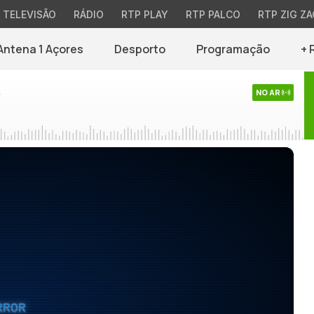
TELEVISÃO
RÁDIO
RTP PLAY
RTP PALCO
RTP ZIG ZA
Antena 1 Açores
Desporto
Programação
+ 
s
NO AR
RROR