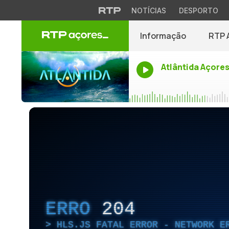
NOTÍCIAS
DESPORTO
Informação
RTP 
Atlântida Açore
ERRO
204
HLS.JS FATAL ERROR - NETWORK E