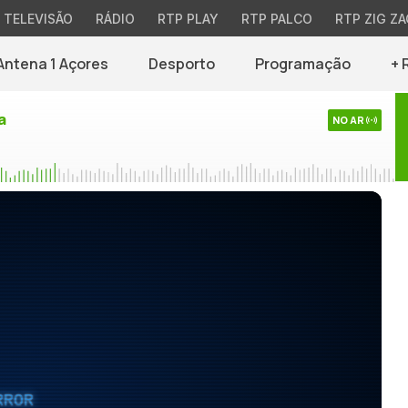
TELEVISÃO
RÁDIO
RTP PLAY
RTP PALCO
RTP ZIG ZA
Antena 1 Açores
Desporto
Programação
+ 
a
NO AR
RROR