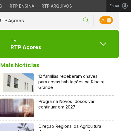
G
RTP ENSINA
RTP ARQUIVOS
Entrar
RTP Açores
TV
RTP Açores
Mais Notícias
12 famílias receberam chaves
para novas habitações na Ribeira
Grande
Programa Novos Idosos vai
continuar em 2027
Direção Regional da Agricultura