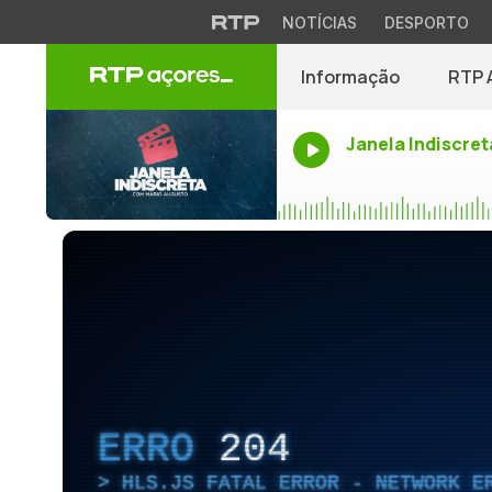
NOTÍCIAS
DESPORTO
Informação
RTP 
Janela Indiscret
ERRO
204
HLS.JS FATAL ERROR - NETWORK E