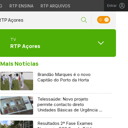
G
RTP ENSINA
RTP ARQUIVOS
Entrar
RTP Açores
TV
RTP Açores
Mais Notícias
Brandão Marques é o novo
Capitão do Porto da Horta
Telessaúde: Novo projeto
permite contacto direto
Unidades Básicas de Urgência e
médico regulador
Resultados 2ª Fase Exames