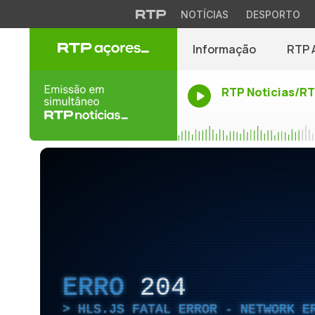
NOTÍCIAS
DESPORTO
Informação
RTP 
RTP Noticias/R
ERRO
204
HLS.JS FATAL ERROR - NETWORK E