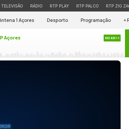
TELEVISÃO
RÁDIO
RTP PLAY
RTP PALCO
RTP ZIG ZA
Antena 1 Açores
Desporto
Programação
+ 
TP Açores
NO AR
RROR