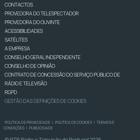
CONTACTOS
PROVEDORA DO TELESPECTADOR
PROVEDORA DO OUVINTE
ACESSIBILIDADES
SATÉLITES
A EMPRESA
CONSELHO GERAL INDEPENDENTE
CONSELHO DE OPINIÃO
CONTRATO DE CONCESSÃO DO SERVIÇO PÚBLICO DE
RÁDIO E TELEVISÃO
RGPD
GESTÃO DAS DEFINIÇÕES DE COOKIES
POLÍTICA DE PRIVACIDADE
|
POLÍTICA DE COOKIES
|
TERMOS E
CONDIÇÕES
|
PUBLICIDADE
© RTP, Rádio e Televisão de Portugal 2026