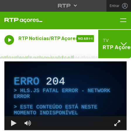
Entrar
Me
RTP Noticias/RTP Açores
NO AR
TV
RTP Açore
ERRO
204
HLS.JS FATAL ERROR - NETWORK
ERROR
ESTE CONTEÚDO ESTÁ NESTE
MOMENTO INDISPONÍVEL