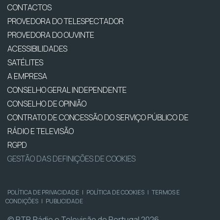
CONTACTOS
PROVEDORA DO TELESPECTADOR
PROVEDORA DO OUVINTE
ACESSIBILIDADES
SATÉLITES
A EMPRESA
CONSELHO GERAL INDEPENDENTE
CONSELHO DE OPINIÃO
CONTRATO DE CONCESSÃO DO SERVIÇO PÚBLICO DE
RÁDIO E TELEVISÃO
RGPD
GESTÃO DAS DEFINIÇÕES DE COOKIES
POLÍTICA DE PRIVACIDADE
|
POLÍTICA DE COOKIES
|
TERMOS E
CONDIÇÕES
|
PUBLICIDADE
© RTP, Rádio e Televisão de Portugal 2026