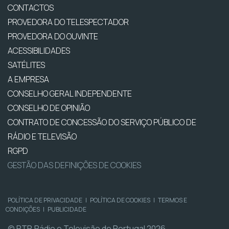
CONTACTOS
PROVEDORA DO TELESPECTADOR
PROVEDORA DO OUVINTE
ACESSIBILIDADES
SATÉLITES
A EMPRESA
CONSELHO GERAL INDEPENDENTE
CONSELHO DE OPINIÃO
CONTRATO DE CONCESSÃO DO SERVIÇO PÚBLICO DE
RÁDIO E TELEVISÃO
RGPD
GESTÃO DAS DEFINIÇÕES DE COOKIES
POLÍTICA DE PRIVACIDADE
|
POLÍTICA DE COOKIES
|
TERMOS E
CONDIÇÕES
|
PUBLICIDADE
© RTP, Rádio e Televisão de Portugal 2026