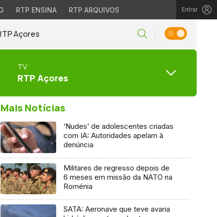
G
RTP ENSINA
RTP ARQUIVOS
Entrar
RTP Açores
TV
RTP Açores
Mais Notícias
‘Nudes’ de adolescentes criadas
com IA: Autoridades apelam à
denúncia
Militares de regresso depois de
6 meses em missão da NATO na
Roménia
SATA: Aeronave que teve avaria