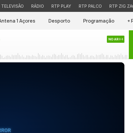
TELEVISÃO
RÁDIO
RTP PLAY
RTP PALCO
RTP ZIG ZA
Antena 1 Açores
Desporto
Programação
+ 
s
NO AR
RROR