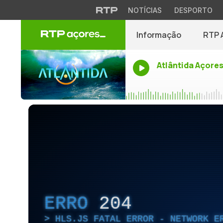
NOTÍCIAS
DESPORTO
Informação
RTP 
Atlântida Açore
ERRO
204
HLS.JS FATAL ERROR - NETWORK E