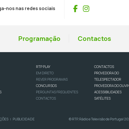
Facebook
Instagram
ga-nos nas redes sociais
Programação
Contactos
RTP PLAY
CONTACTOS
EM DIRETO
PROVEDORA DO
REVER PROGRAMAS
TELESPECTADOR
CONCURSOS
PROVEDORA DO OUVI
S
PERGUNTAS FREQUENTES
ACESSIBILIDADES
CONTACTOS
SATÉLITES
IÇÕES
PUBLICIDADE
© RTP, Rádio e Televisão de Portugal 2
|