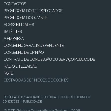
CONTACTOS
PROVEDORA DO TELESPECTADOR
PROVEDORA DO OUVINTE
ACESSIBILIDADES
SATÉLITES
A EMPRESA
CONSELHO GERAL INDEPENDENTE
CONSELHO DE OPINIÃO
CONTRATO DE CONCESSÃO DO SERVIÇO PÚBLICO DE
RÁDIO E TELEVISÃO
RGPD
GESTÃO DAS DEFINIÇÕES DE COOKIES
POLÍTICA DE PRIVACIDADE
|
POLÍTICA DE COOKIES
|
TERMOS E
CONDIÇÕES
|
PUBLICIDADE
© RTP, Rádio e Televisão de Portugal 2026