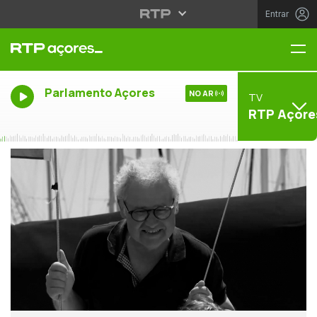
Entrar
Me
Parlamento Açores
NO AR
TV
RTP Açore