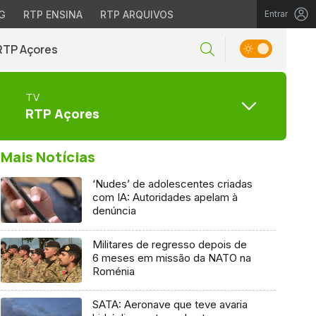
G
RTP ENSINA
RTP ARQUIVOS
Entrar
RTP Açores
TV
RTP Açores
Mais Notícias
‘Nudes’ de adolescentes criadas
com IA: Autoridades apelam à
denúncia
Militares de regresso depois de
6 meses em missão da NATO na
Roménia
SATA: Aeronave que teve avaria