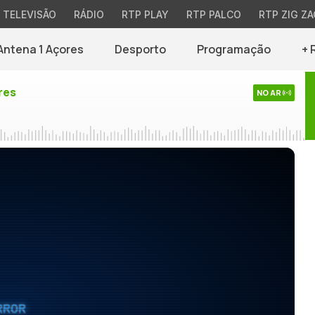
TELEVISÃO
RÁDIO
RTP PLAY
RTP PALCO
RTP ZIG ZA
Antena 1 Açores
Desporto
Programação
+ 
res
NO AR
RROR