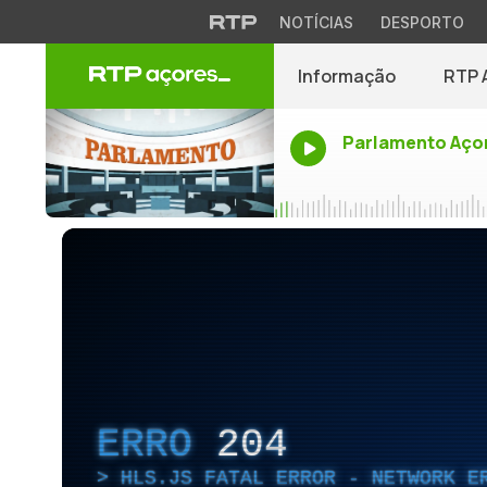
NOTÍCIAS
DESPORTO
Informação
RTP 
Parlamento Aço
ERRO
204
HLS.JS FATAL ERROR - NETWORK E