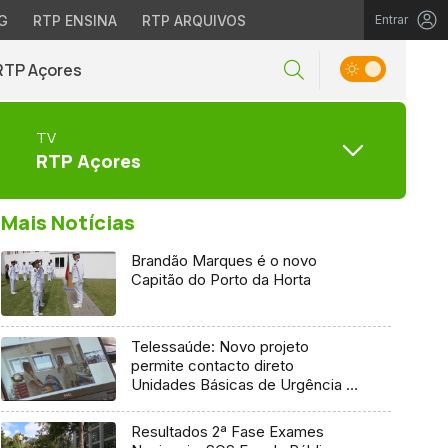
G
RTP ENSINA
RTP ARQUIVOS
Entrar
RTP Açores
TV
RTP Açores
Mais Notícias
Brandão Marques é o novo
Capitão do Porto da Horta
Telessaúde: Novo projeto
permite contacto direto
Unidades Básicas de Urgência e
médico regulador
Resultados 2ª Fase Exames