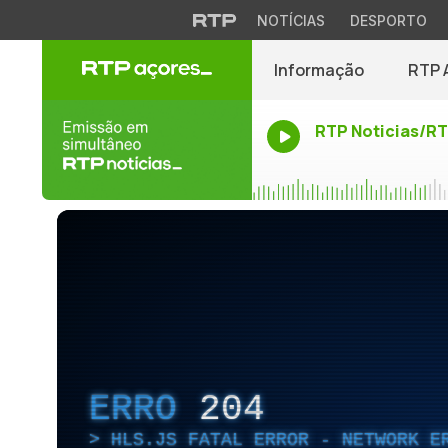
NOTÍCIAS
DESPORTO
Informação
RTP 
RTP Noticias/R
ERRO
204
HLS.JS FATAL ERROR - NETWORK E