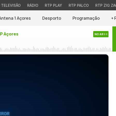
TELEVISÃO
RÁDIO
RTP PLAY
RTP PALCO
RTP ZIG ZA
Antena 1 Açores
Desporto
Programação
+ 
TP Açores
NO AR
RROR