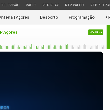
TELEVISÃO
RÁDIO
RTP PLAY
RTP PALCO
RTP ZIG ZA
Antena 1 Açores
Desporto
Programação
+ 
TP Açores
NO AR
RROR