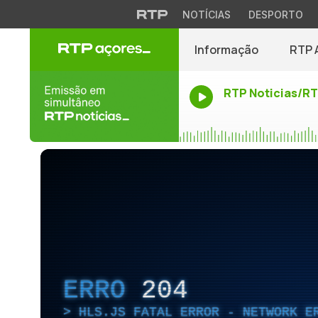
NOTÍCIAS
DESPORTO
Informação
RTP 
RTP Noticias/R
ERRO
204
HLS.JS FATAL ERROR - NETWORK E