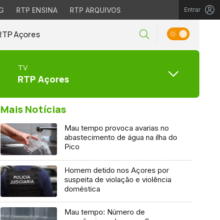
G
RTP ENSINA
RTP ARQUIVOS
Entrar
RTP Açores
TV
RTP Açores
Mais Notícias
Mau tempo provoca avarias no
abastecimento de água na ilha do
Pico
Homem detido nos Açores por
suspeita de violação e violência
doméstica
Mau tempo: Número de