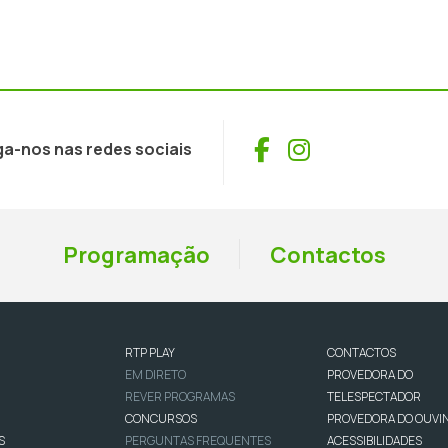
Facebook
Instagram
ga-nos nas redes sociais
Programação
Contactos
RTP PLAY
CONTACTOS
EM DIRETO
PROVEDORA DO
REVER PROGRAMAS
TELESPECTADOR
CONCURSOS
PROVEDORA DO OUVI
S
PERGUNTAS FREQUENTES
ACESSIBILIDADES