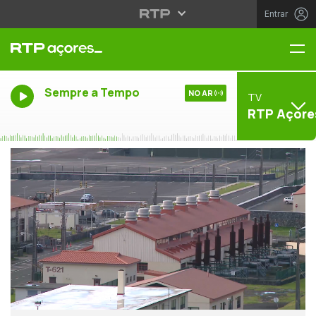
Entrar
Me
Sempre a Tempo
NO AR
TV
RTP Açore