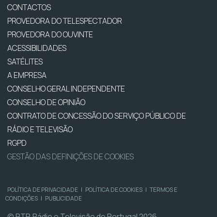
CONTACTOS
PROVEDORA DO TELESPECTADOR
PROVEDORA DO OUVINTE
ACESSIBILIDADES
SATÉLITES
A EMPRESA
CONSELHO GERAL INDEPENDENTE
CONSELHO DE OPINIÃO
CONTRATO DE CONCESSÃO DO SERVIÇO PÚBLICO DE
RÁDIO E TELEVISÃO
RGPD
GESTÃO DAS DEFINIÇÕES DE COOKIES
POLÍTICA DE PRIVACIDADE
|
POLÍTICA DE COOKIES
|
TERMOS E
CONDIÇÕES
|
PUBLICIDADE
© RTP, Rádio e Televisão de Portugal 2026