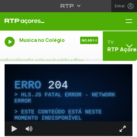
Entrar
Me
Musica no Colégio
NO AR
TV
RTP Açore
ERRO
204
HLS.JS FATAL ERROR - NETWORK
ERROR
ESTE CONTEÚDO ESTÁ NESTE
MOMENTO INDISPONÍVEL