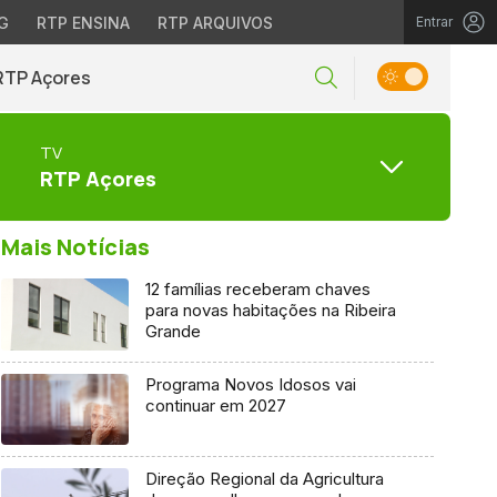
G
RTP ENSINA
RTP ARQUIVOS
Entrar
RTP Açores
TV
RTP Açores
Mais Notícias
12 famílias receberam chaves
para novas habitações na Ribeira
Grande
Programa Novos Idosos vai
continuar em 2027
Direção Regional da Agricultura