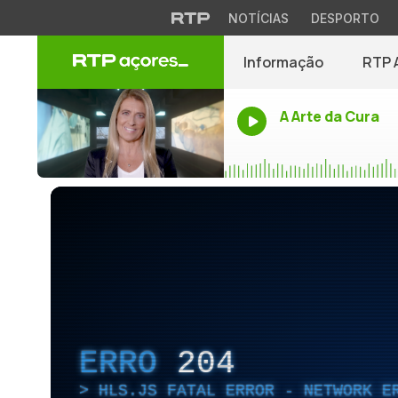
NOTÍCIAS
DESPORTO
Informação
RTP 
A Arte da Cura
ERRO
204
HLS.JS FATAL ERROR - NETWORK E