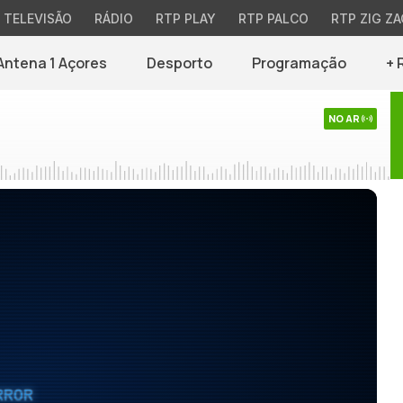
TELEVISÃO
RÁDIO
RTP PLAY
RTP PALCO
RTP ZIG ZA
Antena 1 Açores
Desporto
Programação
+ 
NO AR
RROR