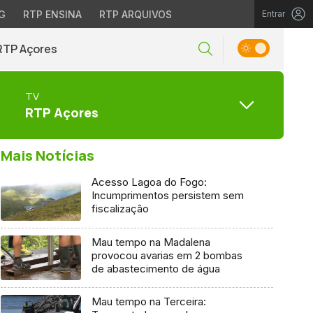
G
RTP ENSINA
RTP ARQUIVOS
Entrar
RTP Açores
TV
RTP Açores
Mais Notícias
Acesso Lagoa do Fogo:
Incumprimentos persistem sem
fiscalização
Mau tempo na Madalena
provocou avarias em 2 bombas
de abastecimento de água
Mau tempo na Terceira: