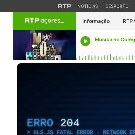
NOTÍCIAS
DESPORTO
Informação
RTP 
Musica no Colég
ERRO
204
HLS.JS FATAL ERROR - NETWORK E