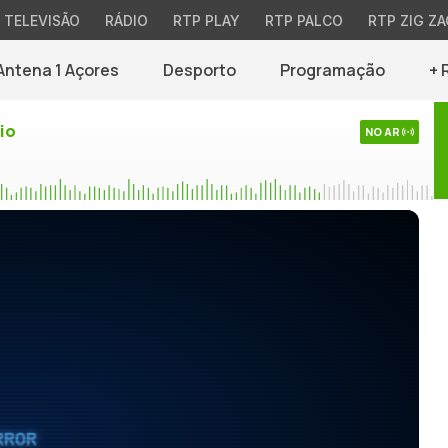
TELEVISÃO
RÁDIO
RTP PLAY
RTP PALCO
RTP ZIG ZA
Antena 1 Açores
Desporto
Programação
+ 
io
NO AR
RROR