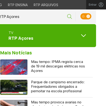
G
RTP ENSINA
RTP ARQUIVOS
Entrar
RTP Açores
TV
RTP Açores
Mais Notícias
Mau tempo: IPMA regista cerca
de 19 mil descargas elétricas nos
Açores
Parque de campismo encerrado:
Frequentadores obrigados a
pernoitar na escola profissional
Mau tempo provoca avarias no