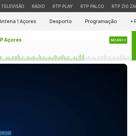
TELEVISÃO
RÁDIO
RTP PLAY
RTP PALCO
RTP ZIG ZA
Antena 1 Açores
Desporto
Programação
+ 
TP Açores
NO AR
RROR