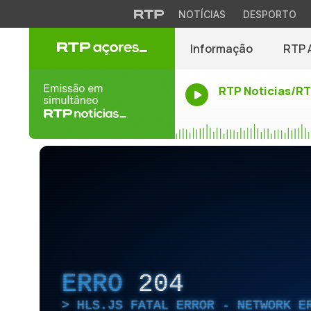
NOTÍCIAS
DESPORTO
Informação
RTP 
RTP Noticias/R
ERRO
204
HLS.JS FATAL ERROR - NETWORK E