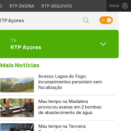
G
RTP ENSINA
RTP ARQUIVOS
Entrar
RTP Açores
TV
RTP Açores
Mais Notícias
Acesso Lagoa do Fogo:
Incumprimentos persistem sem
fiscalização
Mau tempo na Madalena
provocou avarias em 2 bombas
de abastecimento de água
Mau tempo na Terceira: