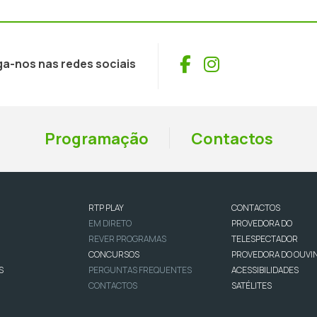
Facebook
Instagram
ga-nos nas redes sociais
Programação
Contactos
RTP PLAY
CONTACTOS
EM DIRETO
PROVEDORA DO
REVER PROGRAMAS
TELESPECTADOR
CONCURSOS
PROVEDORA DO OUVI
S
PERGUNTAS FREQUENTES
ACESSIBILIDADES
CONTACTOS
SATÉLITES