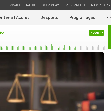
TELEVISÃO
RÁDIO
RTP PLAY
RTP PALCO
RTP ZIG ZA
Antena 1 Açores
Desporto
Programação
+ 
io
NO AR