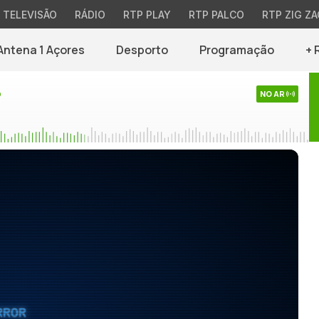
TELEVISÃO
RÁDIO
RTP PLAY
RTP PALCO
RTP ZIG ZA
Antena 1 Açores
Desporto
Programação
+ 
o
NO AR
RROR