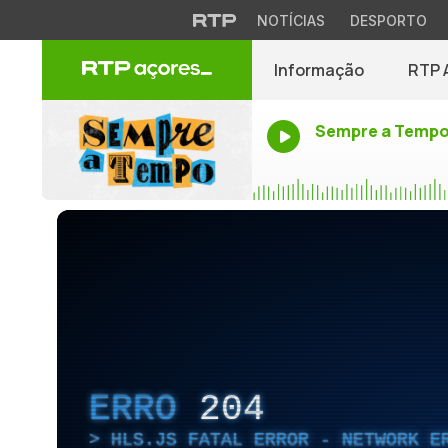
NOTÍCIAS
DESPORTO
Informação
RTP 
Sempre a Temp
ERRO
204
HLS.JS FATAL ERROR - NETWORK E