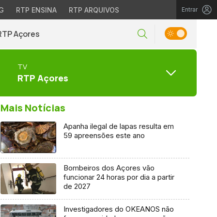
G
RTP ENSINA
RTP ARQUIVOS
Entrar
RTP Açores
TV
RTP Açores
Mais Notícias
Apanha ilegal de lapas resulta em
59 apreensões este ano
Bombeiros dos Açores vão
funcionar 24 horas por dia a partir
de 2027
Investigadores do OKEANOS não