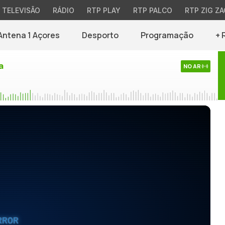
TELEVISÃO
RÁDIO
RTP PLAY
RTP PALCO
RTP ZIG ZA
Antena 1 Açores
Desporto
Programação
+ 
a
NO AR
RROR