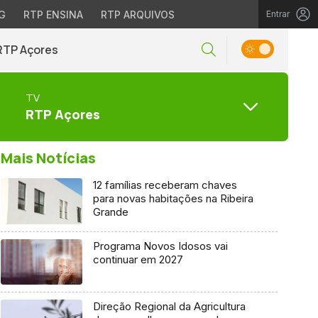
G
RTP ENSINA
RTP ARQUIVOS
Entrar
RTP Açores
TV
RTP Açores
Mais Notícias
12 famílias receberam chaves
para novas habitações na Ribeira
Grande
Programa Novos Idosos vai
continuar em 2027
Direção Regional da Agricultura