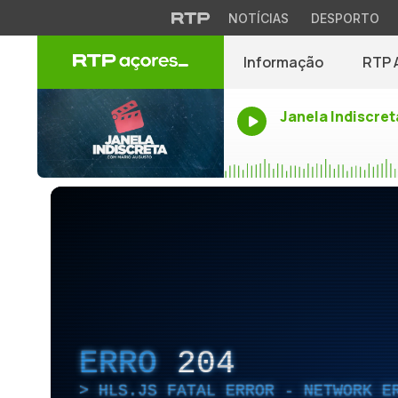
NOTÍCIAS
DESPORTO
Informação
RTP 
Janela Indiscret
ERRO
204
HLS.JS FATAL ERROR - NETWORK E