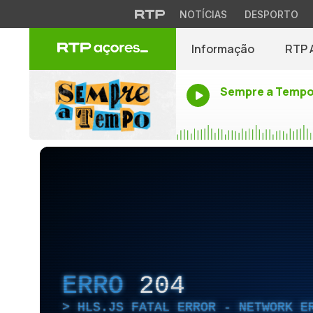
NOTÍCIAS
DESPORTO
Informação
RTP 
Sempre a Temp
ERRO
204
HLS.JS FATAL ERROR - NETWORK E