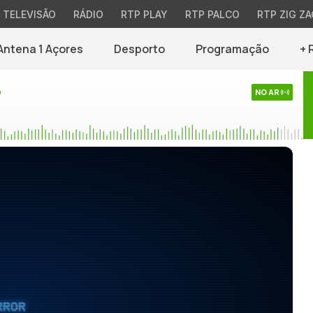
TELEVISÃO
RÁDIO
RTP PLAY
RTP PALCO
RTP ZIG ZA
Antena 1 Açores
Desporto
Programação
+ 
o
NO AR
RROR