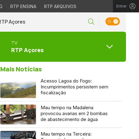
G
RTP ENSINA
RTP ARQUIVOS
Entrar
RTP Açores
TV
RTP Açores
Mais Notícias
Acesso Lagoa do Fogo:
Incumprimentos persistem sem
fiscalização
Mau tempo na Madalena
provocou avarias em 2 bombas
de abastecimento de água
Mau tempo na Terceira: