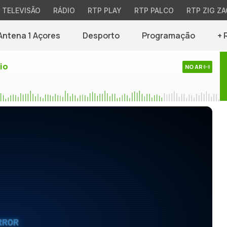
TELEVISÃO
RÁDIO
RTP PLAY
RTP PALCO
RTP ZIG ZA
Antena 1 Açores
Desporto
Programação
+ 
io
NO AR
RROR