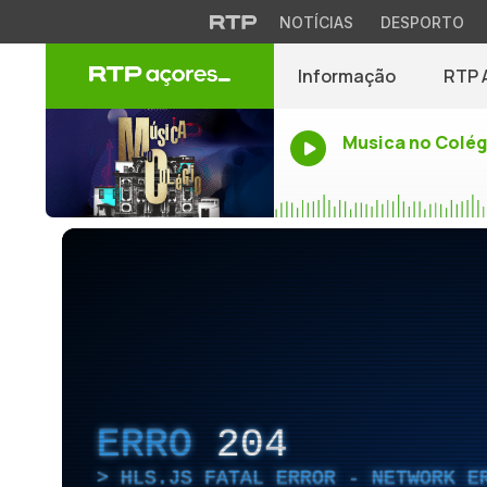
NOTÍCIAS
DESPORTO
Informação
RTP 
Musica no Colég
ERRO
204
HLS.JS FATAL ERROR - NETWORK E