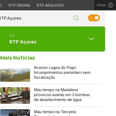
G
RTP ENSINA
RTP ARQUIVOS
Entrar
RTP Açores
TV
RTP Açores
Mais Notícias
Acesso Lagoa do Fogo:
Incumprimentos persistem sem
fiscalização
Mau tempo na Madalena
provocou avarias em 2 bombas
de abastecimento de água
Mau tempo na Terceira: