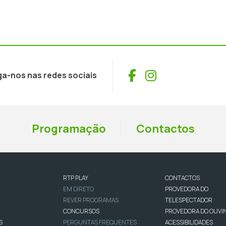
Facebook
Instagram
ga-nos nas redes sociais
Programação
Contactos
RTP PLAY
CONTACTOS
EM DIRETO
PROVEDORA DO
REVER PROGRAMAS
TELESPECTADOR
CONCURSOS
PROVEDORA DO OUVI
S
PERGUNTAS FREQUENTES
ACESSIBILIDADES