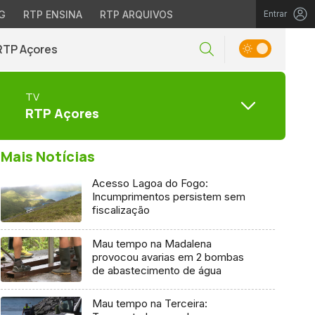
G
RTP ENSINA
RTP ARQUIVOS
Entrar
RTP Açores
TV
RTP Açores
Mais Notícias
Acesso Lagoa do Fogo:
Incumprimentos persistem sem
fiscalização
Mau tempo na Madalena
provocou avarias em 2 bombas
de abastecimento de água
Mau tempo na Terceira: