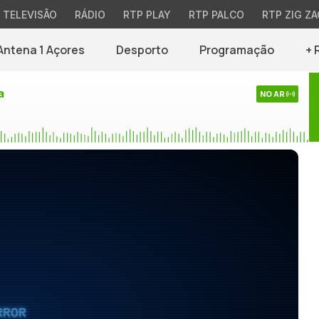
TELEVISÃO
RÁDIO
RTP PLAY
RTP PALCO
RTP ZIG ZA
Antena 1 Açores
Desporto
Programação
+ 
a
NO AR
RROR