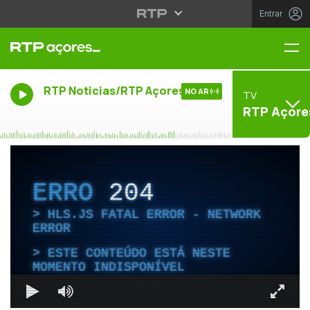
Entrar
Me
RTP Noticias/RTP Açores
NO AR
TV
RTP Açore
ERRO
204
HLS.JS FATAL ERROR - NETWORK
ERROR
ESTE CONTEÚDO ESTÁ NESTE
MOMENTO INDISPONÍVEL