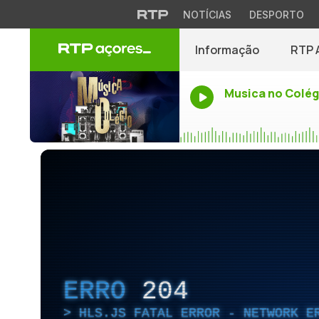
NOTÍCIAS
DESPORTO
Informação
RTP 
Musica no Colég
ERRO
204
HLS.JS FATAL ERROR - NETWORK E