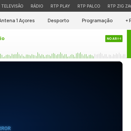
TELEVISÃO
RÁDIO
RTP PLAY
RTP PALCO
RTP ZIG ZA
Antena 1 Açores
Desporto
Programação
+ 
io
NO AR
RROR