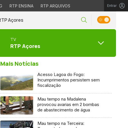
G
RTP ENSINA
RTP ARQUIVOS
Entrar
RTP Açores
TV
RTP Açores
Mais Notícias
Acesso Lagoa do Fogo:
Incumprimentos persistem sem
fiscalização
Mau tempo na Madalena
provocou avarias em 2 bombas
de abastecimento de água
Mau tempo na Terceira: