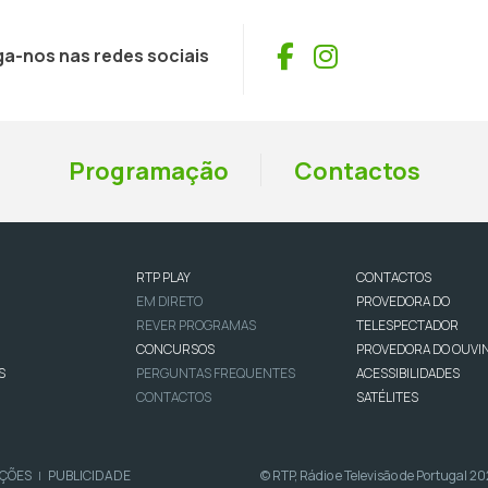
Facebook
Instagram
ga-nos nas redes sociais
Programação
Contactos
RTP PLAY
CONTACTOS
EM DIRETO
PROVEDORA DO
REVER PROGRAMAS
TELESPECTADOR
CONCURSOS
PROVEDORA DO OUVI
S
PERGUNTAS FREQUENTES
ACESSIBILIDADES
CONTACTOS
SATÉLITES
IÇÕES
PUBLICIDADE
© RTP, Rádio e Televisão de Portugal 2
|