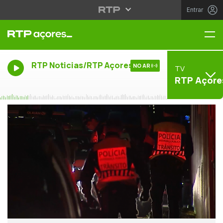
Entrar
Me
RTP Noticias/RTP Açores
NO AR
TV
RTP Açore