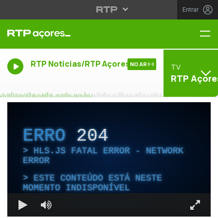
Entrar
Me
RTP Noticias/RTP Açores
NO AR
TV
RTP Açore
ERRO
204
HLS.JS FATAL ERROR - NETWORK
ERROR
ESTE CONTEÚDO ESTÁ NESTE
MOMENTO INDISPONÍVEL